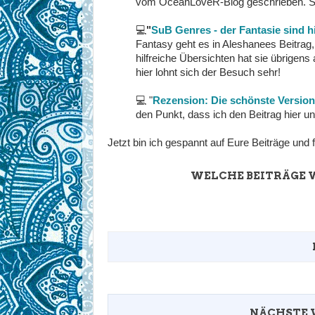
vom OceanLoveR-Blog geschrieben. Sc
💻
"
SuB Genres - der Fantasie sind h
Fantasy geht es in Aleshanees Beitrag
hilfreiche Übersichten hat sie übrigens
hier lohnt sich der Besuch sehr!
💻
"
Rezension: Die schönste Version
den Punkt, dass ich den Beitrag hier 
Jetzt bin ich gespannt auf Eure Beiträge und 
WELCHE BEITRÄGE W
Um in die Linkliste aufgenommen zu werd
NÄCHSTE 