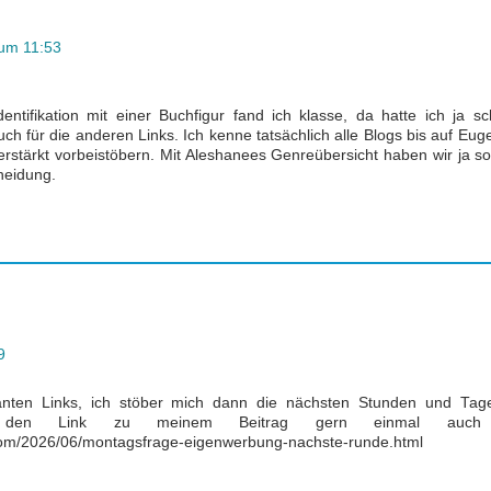
 um 11:53
tifikation mit einer Buchfigur fand ich klasse, da hatte ich ja s
ch für die anderen Links. Ich kenne tatsächlich alle Blogs bis auf Eug
erstärkt vorbeistöbern. Mit Aleshanees Genreübersicht haben wir ja s
neidung.
9
santen Links, ich stöber mich dann die nächsten Stunden und Tag
e den Link zu meinem Beitrag gern einmal auch
.com/2026/06/montagsfrage-eigenwerbung-nachste-runde.html