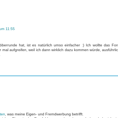
 um 11:55
errunde hat, ist es natürlich umso einfacher :) Ich wollte das Fo
r mal aufgreifen, weil ich dann wirklich dazu kommen würde, ausführli
.
ten
, was meine Eigen- und Fremdwerbung betrifft.