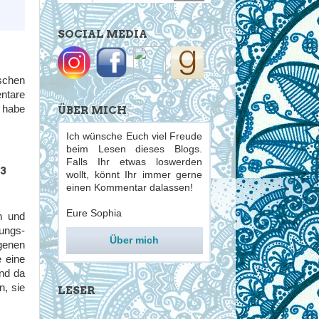
SOCIAL MEDIA
schen
entare
d habe
ÜBER MICH
Ich wünsche Euch viel Freude
beim Lesen dieses Blogs.
Falls Ihr etwas loswerden
3
wollt, könnt Ihr immer gerne
einen Kommentar dalassen!
Eure Sophia
n und
ungs-
Über mich
genen
e eine
nd da
n, sie
LESER