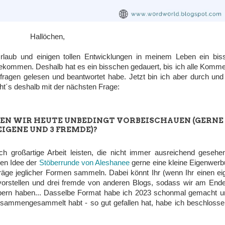
Hallöchen,
laub und einigen tollen Entwicklungen in meinem Leben ein bis
ekommen. Deshalb hat es ein bisschen gedauert, bis ich alle Komm
fragen gelesen und beantwortet habe. Jetzt bin ich aber durch un
eht´s deshalb mit der nächsten Frage:
EN WIR HEUTE UNBEDINGT VORBEISCHAUEN (GERNE 
EIGENE UND 3 FREMDE)?
ch großartige Arbeit leisten, die nicht immer ausreichend gesehe
ben Idee der
Stöberrunde von Aleshanee
gerne eine kleine Eigenwerb
äge jeglicher Formen sammeln. Dabei könnt Ihr (wenn Ihr einen ei
 vorstellen und drei fremde von anderen Blogs, sodass wir am End
töbern haben... Dasselbe Format habe ich 2023 schonmal gemacht u
zusammengesammelt habt - so gut gefallen hat, habe ich beschlosse