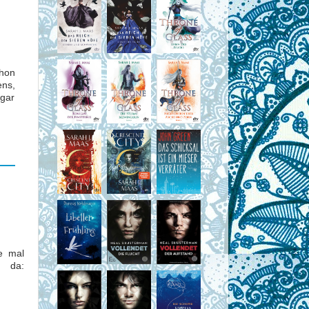
chon
ens,
ogar
e mal
 da: