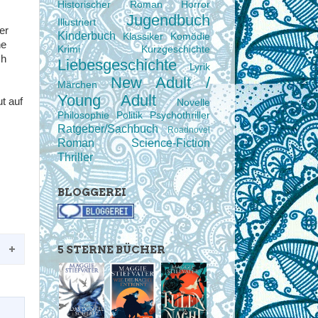
Historischer Roman
Horror
Jugendbuch
Illustriert
er
Kinderbuch
Klassiker
Komödie
he
Krimi
Kurzgeschichte
ch
Liebesgeschichte
Lyrik
New Adult /
Märchen
Young Adult
t auf
Novelle
Philosophie
Politik
Psychothriller
Ratgeber/Sachbuch
Roadnovel
Roman
Science-Fiction
Thriller
BLOGGEREI
5 STERNE BÜCHER
g.