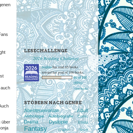
igenen
 Fans
LESECHALLENGE
ght
2026 Reading Challenge
Sophia
has read 65 books
toward her goal of 100 books.
ist
65 of 100
(65%)
h auch
view books
STÖBERN NACH GENRE
 Auch
Abenteuerroman
Adult
Anthologie
Autobiografie
Comic
Drama
Dystopie
g über
Essay
Fantasy
Ronja
Graphic Novel