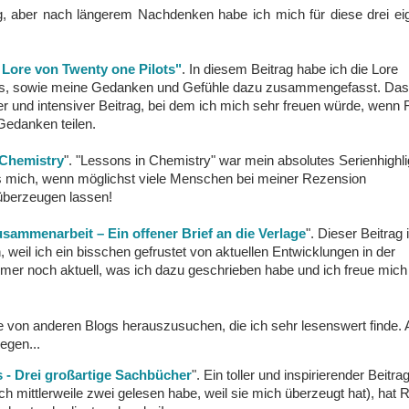
ig, aber nach längerem Nachdenken habe ich mich für diese drei e
 Lore von Twenty one Pilots"
. In diesem Beitrag habe ich die Lore
ots, sowie meine Gedanken und Gefühle dazu zusammengefasst. Das
her und intensiver Beitrag, bei dem ich mich sehr freuen würde, wenn
Gedanken teilen.
 Chemistry
". "Lessons in Chemistry" war mein absolutes Serienhighli
es mich, wenn möglichst viele Menschen bei meiner Rezension
überzeugen lassen!
sammenarbeit – Ein offener Brief an die Verlage
". Dieser Beitrag 
weil ich ein bisschen gefrustet von aktuellen Entwicklungen in der
immer noch aktuell, was ich dazu geschrieben habe und ich freue mic
äge von anderen Blogs herauszusuchen, die ich sehr lesenswert finde.
egen...
s - Drei großartige Sachbücher
". Ein toller und inspirierender Beitra
h mittlerweile zwei gelesen habe, weil sie mich überzeugt hat), hat 