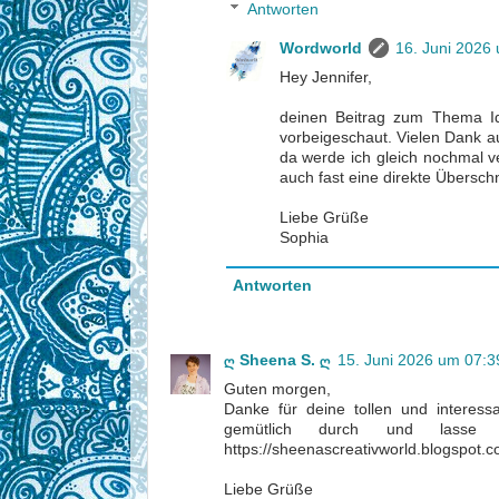
Antworten
Wordworld
16. Juni 2026
Hey Jennifer,
deinen Beitrag zum Thema Iden
vorbeigeschaut. Vielen Dank au
da werde ich gleich nochmal v
auch fast eine direkte Übersch
Liebe Grüße
Sophia
Antworten
ღ Sheena S. ღ
15. Juni 2026 um 07:3
Guten morgen,
Danke für deine tollen und interes
gemütlich durch und lass
https://sheenascreativworld.blogspot
Liebe Grüße