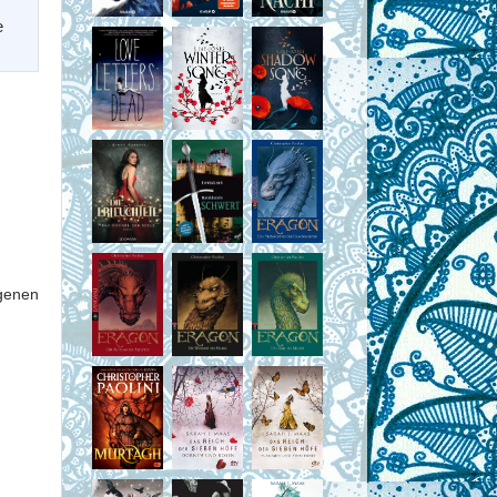
e
genen