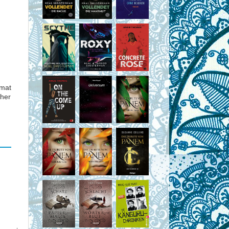
rmat
cher