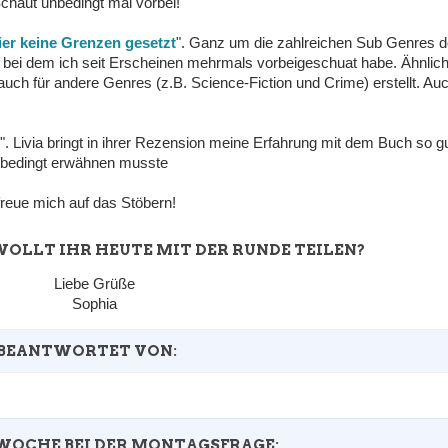
haut unbedingt mal vorbei!
ier keine Grenzen gesetzt
". Ganz um die zahlreichen Sub Genres d
, bei dem ich seit Erscheinen mehrmals vorbeigeschuat habe. Ähnlic
 auch für andere Genres (z.B. Science-Fiction und Crime) erstellt. Au
". Livia bringt in ihrer Rezension meine Erfahrung mit dem Buch so gu
unbedingt erwähnen musste
freue mich auf das Stöbern!
OLLT IHR HEUTE MIT DER RUNDE TEILEN?
Liebe Grüße
Sophia
BEANTWORTET VON:
en, hinterlasst bitte einen Kommentar mit dem Link zu Eurem Beitra
Buch-Café
WOCHE BEI DER MONTAGSFRAGE: