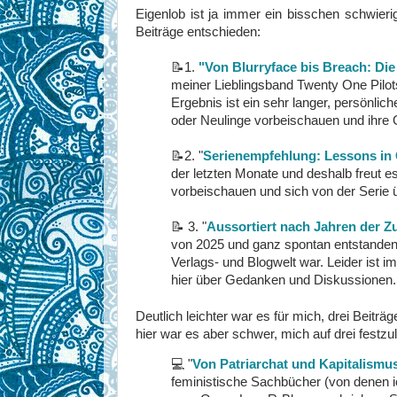
Eigenlob ist ja immer ein bisschen schwier
Beiträge entschieden:
📝
1.
"Von Blurryface bis Breach: Die
meiner Lieblingsband Twenty One Pil
Ergebnis ist ein sehr langer, persönlic
oder Neulinge vorbeischauen und ihre 
📝
2.
"
Serienempfehlung: Lessons in
der letzten Monate und deshalb freut 
vorbeischauen und sich von der Serie 
📝
3.
"
Aussortiert nach Jahren der Zu
von 2025 und ganz spontan entstanden, 
Verlags- und Blogwelt war. Leider ist 
hier über Gedanken und Diskussionen.
Deutlich leichter war es für mich, drei Beitr
hier war es aber schwer, mich auf drei festzul
💻 "
Von Patriarchat und Kapitalismu
feministische Sachbücher (von denen ic